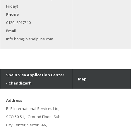
Friday)
Phone
0120–6917510
Email
info.bom@blshelpline.com
Spain Visa Application Center
Map
- Chandigarh
Address
BLS International Services Ltd,
SCO 50-51, , Ground Floor , Sub.
City Center, Sector 34A,