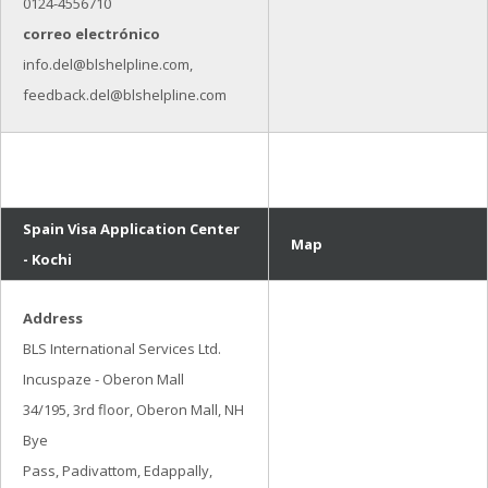
0124-4556710
correo electrónico
info.del@blshelpline.com,
feedback.del@blshelpline.com
Spain Visa Application Center
Map
- Kochi
Address
BLS International Services Ltd.
Incuspaze - Oberon Mall
34/195, 3rd floor, Oberon Mall, NH
Bye
Pass, Padivattom, Edappally,