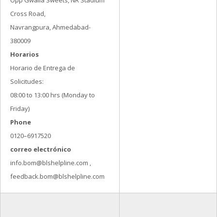
Opp Gwalia Sweets, NR Stadium
Cross Road,
Navrangpura, Ahmedabad-
380009
Horarios
Horario de Entrega de
Solicitudes:
08:00 to 13:00 hrs (Monday to
Friday)
Phone
0120–6917520
correo electrónico
info.bom@blshelpline.com ,
feedback.bom@blshelpline.com