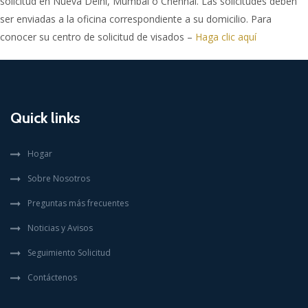
solicitud en Nueva Delhi, Mumbai o Chennai. Las solicitudes deben
ser enviadas a la oficina correspondiente a su domicilio. Para
conocer su centro de solicitud de visados –
Haga clic aquí
Quick links
Hogar
Sobre Nosotros
Preguntas más frecuentes
Noticias y Avisos
Seguimiento Solicitud
Contáctenos