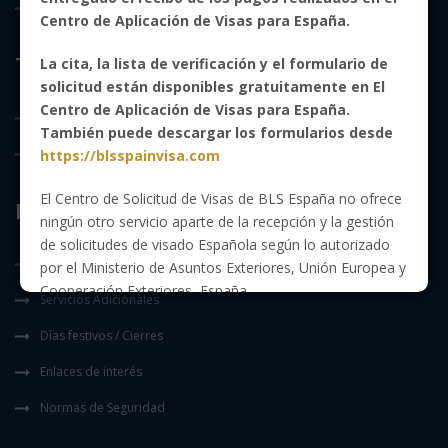
Cancelar Cita
Centro de Aplicación de Visas para España.
Tipo de Visado
La cita, la lista de verificación y el formulario de
solicitud están disponibles gratuitamente en El
Centro de Aplicación de Visas para España.
Schengen Visa
También puede descargar los formularios desde
Requisitos de Visa Nacional
https://blsspainvisa.com
El Centro de Solicitud de Visas de BLS España no ofrece
Información General
ningún otro servicio aparte de la recepción y la gestión
de solicitudes de visado Española según lo autorizado
Sugerencias del Cliente
por el Ministerio de Asuntos Exteriores, Unión Europea y
Cooperación Exteriores, España.
Servicios Adicionales
Días festivos / Cierres
Enlaces de interés
Normas de Seguridad