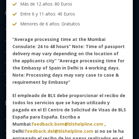
Más de 12 años: 80 Euros
Quick links
Entre 6 y 11 años: 40 Euros
Menores de 6 años: Gratuitos
Hogar
“Average processing time at the Mumbai
Sobre Nosotros
Consulate: 24 to 48 hours” Note: Time of passport
Preguntas más frecuentes
delivery may vary depending on the location of
the applicants city” “Average processing time for
Noticias y Avisos
the Embassy of Spain in Delhi is 4 working days.
Seguimiento Solicitud
Note: Processing days may vary case to case &
requirement by Embassy”
Contáctenos
El empleado de BLS debe proporcionar el recibo de
Reserve una cita
todos los servicios que se hayan utilizado y
pagado en el El Centro de Solicitud de Visas de BLS
España para España. Escriba a
Reserve una cita
Mumbai:
feedback.bom@blshelpline.com
,
Reimprimir la cita
Delhi:
feedback.del@blshelpline.com
si no se le ha
entregado el recibo de los pagos realizados en el