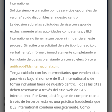
International.
Solicite siempre un recibo por los servicios opcionales de
valor añadido disponibles en nuestro centro.
La decisión sobre las solicitudes de visa corresponde
exclusivamente a las autoridades competentes, y BLS
International no tiene ningún papel ni influencia en este
proceso. Si recibe una solicitud de este tipo (por escrito o
verbalmente), infórmelo inmediatamente completando el
formulario de quejas o enviando un correo electrónico a
antifraud@blsinternational.com
.
Tenga cuidado con los intermediarios que venden citas
para visas bajo el nombre de BLS International o de
forma individual fuera de nuestro centro. Todas las citas
deben reservarse a través del sitio web de BLS
International. Por favor, absténgase de comprar citas a
Bienvenido a la página web del Centro de Solicitud de Visas de
través de terceros: esta es una práctica fraudulenta que
BLS España. Esta página web le proporciona la información
BLS International condena enérgicamente. Como
necesaria para solicitar un visado Schengen para España como