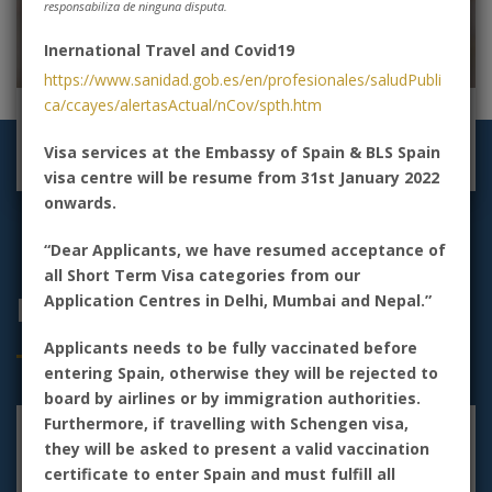
responsabiliza de ninguna disputa.
Inernational Travel and Covid19
https://www.sanidad.gob.es/en/profesionales/saludPubli
ca/ccayes/alertasActual/nCov/spth.htm
Visite Nuestro Centro
Visa services at the Embassy of Spain & BLS Spain
visa centre will be resume from 31st January 2022
onwards.
“Dear Applicants, we have resumed acceptance of
all Short Term Visa categories from our
Application Centres in Delhi, Mumbai and Nepal.”
Información General
Applicants needs to be fully vaccinated before
entering Spain, otherwise they will be rejected to
board by airlines or by immigration authorities.
Furthermore, if travelling with Schengen visa,
they will be asked to present a valid vaccination
certificate to enter Spain and must fulfill all