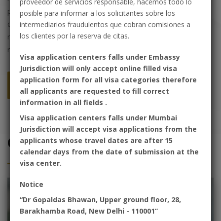
proveedor de servicios responsable, hacemos todo lo
principal destino de su viaje. Por favor, siga las instrucciones
posible para informar a los solicitantes sobre los
que le proporciona esta página web para solicitar su visado de
intermediarios fraudulentos que cobran comisiones a
los clientes por la reserva de citas.
manera correcta. Así, reducirá el riesgo de que su solicitud sea
rechazada debido a errores administrativos.
Visa application centers falls under Embassy
Jurisdiction will only accept online filled visa
application form for all visa categories therefore
Sobre Nosotros
all applicants are requested to fill correct
information in all fields .
Visa application centers falls under Mumbai
Jurisdiction will accept visa applications from the
Cómo aplicar
applicants whose travel dates are after 15
calendar days from the date of submission at the
visa center.
Notice
“Dr Gopaldas Bhawan, Upper ground floor, 28,
Barakhamba Road, New Delhi - 110001”