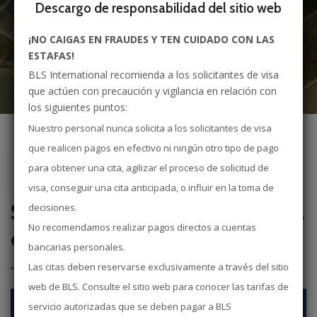
Descargo de responsabilidad del sitio web
Bienvenido a
¡NO CAIGAS EN FRAUDES Y TEN CUIDADO CON LAS
BLS International
ESTAFAS!
BLS International recomienda a los solicitantes de visa
Socia oficial de la Embajada de España en
que actúen con precaución y vigilancia en relación con
los siguientes puntos:
India
Nuestro personal nunca solicita a los solicitantes de visa
que realicen pagos en efectivo ni ningún otro tipo de pago
para obtener una cita, agilizar el proceso de solicitud de
visa, conseguir una cita anticipada, o influir en la toma de
Solicitar un Visado para España
decisiones.
No recomendamos realizar pagos directos a cuentas
en India
bancarias personales.
Las citas deben reservarse exclusivamente a través del sitio
web de BLS. Consulte el sitio web para conocer las tarifas de
servicio autorizadas que se deben pagar a BLS